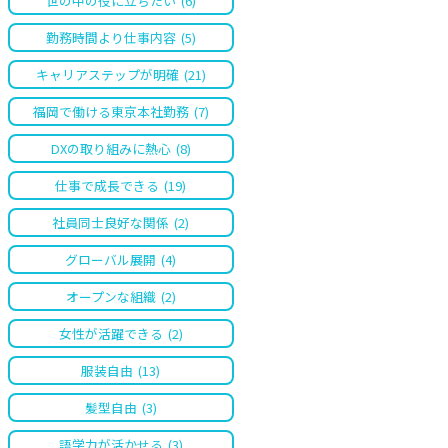
世の中の役に立ちたい
(6)
勤務時間より仕事内容
(5)
キャリアステップが明確
(21)
福岡で働ける東京本社勤務
(7)
DXの取り組みに熱心
(8)
仕事で成長できる
(19)
社員同士良好な関係
(2)
グローバル展開
(4)
オープンな組織
(2)
女性が活躍できる
(2)
服装自由
(13)
髪型自由
(3)
語学力が活かせる
(3)