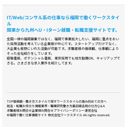
IT/Web/コンサル系の仕事なら福岡で働くワークスタイ
ル
関東から九州へU・Iターン就職・転職支援サイトです。
全国⼀律の福岡募集ではなく、福岡で事業拡⼤したい、福岡に重点をおい
た採⽤活動を考えている企業様が中⼼です。スタートアップだけでなく、
⼤企業も視野にいれた活動が可能です。求職者様の価値観、仕事観により
そった会社紹介をしています。
経験重視、ポテンシャル重視、東京採⽤でも地⽅勤務OK、キャリアップで
きる。さまざまな求⼈案件を紹介してます。
TOP
価値観・働き方スタイルで探す
ワークスタイルの強み
初めての方へ
就活・転職お役立ち情報
業界・職種研究
働き方最前線
活用の仕方Q＆A
求職者様お問合せ
企業様お問合せ
プライバシーポリシー
運営会社
©福岡で働く仕事情報サイト 株式会社ワークスタイル All rights reserved.