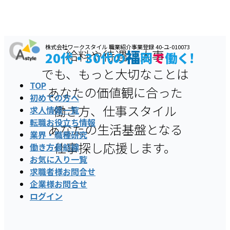
コ
ナ
株式会社ワークスタイル 職業紹介事業登録 40-ユ-010073
福
給料や待遇は大事
ン
ビ
20代・30代の
岡
で
働く!
テ
ゲ
でも、もっと大切なことは
ン
ー
TOP
あなたの価値観に合った
ツ
シ
初めての⽅へ
へ
ョ
働き方、仕事スタイル
求人情報一覧
ス
ン
転職お役立ち情報
あなたの生活基盤となる
キ
に
業界・職種研究
ッ
移
仕事探し応援します。
働き方最前線
プ
動
お気に入り一覧
求職者様お問合せ
企業様お問合せ
ログイン