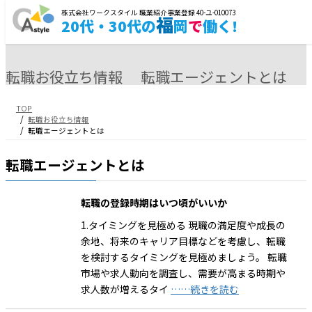
コ
ナ
株式会社ワークスタイル 職業紹介事業登録 40-ユ-010073
福
20代・30代の
岡
で
働く!
ン
ビ
テ
ゲ
ン
ー
ツ
シ
転職お役立ち情報 転職エージェントとは
へ
ョ
ス
ン
キ
に
TOP
転職お役立ち情報
ッ
移
転職エージェントとは
プ
動
転職エージェントとは
転職の登録時期はいつ頃がいいか
1.タイミングを見極める 現職の満足度や成長の
余地、将来のキャリア目標などを考慮し、転職
を検討するタイミングを見極めましょう。 転職
市場や求人動向を調査し、需要が高まる時期や
求人数が増えるタイ
……続きを読む