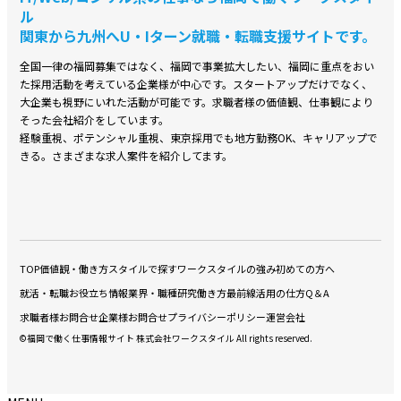
ル
関東から九州へU・Iターン就職・転職支援サイトです。
全国⼀律の福岡募集ではなく、福岡で事業拡⼤したい、福岡に重点をおい
た採⽤活動を考えている企業様が中⼼です。スタートアップだけでなく、
⼤企業も視野にいれた活動が可能です。求職者様の価値観、仕事観により
そった会社紹介をしています。
経験重視、ポテンシャル重視、東京採⽤でも地⽅勤務OK、キャリアップで
きる。さまざまな求⼈案件を紹介してます。
TOP
価値観・働き方スタイルで探す
ワークスタイルの強み
初めての方へ
就活・転職お役立ち情報
業界・職種研究
働き方最前線
活用の仕方Q＆A
求職者様お問合せ
企業様お問合せ
プライバシーポリシー
運営会社
©福岡で働く仕事情報サイト 株式会社ワークスタイル All rights reserved.