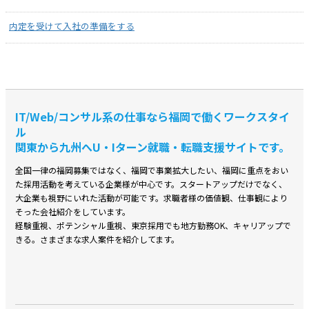
内定を受けて入社の準備をする
IT/Web/コンサル系の仕事なら福岡で働くワークスタイ
ル
関東から九州へU・Iターン就職・転職支援サイトです。
全国⼀律の福岡募集ではなく、福岡で事業拡⼤したい、福岡に重点をおい
た採⽤活動を考えている企業様が中⼼です。スタートアップだけでなく、
⼤企業も視野にいれた活動が可能です。求職者様の価値観、仕事観により
そった会社紹介をしています。
経験重視、ポテンシャル重視、東京採⽤でも地⽅勤務OK、キャリアップで
きる。さまざまな求⼈案件を紹介してます。