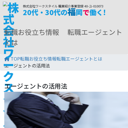
コ
ナ
株式会社ワークスタイル 職業紹介事業登録 40-ユ-010073
福
ン
ビ
20代・30代の
岡
で
働く!
テ
ゲ
ン
ー
転職お役立ち情報 転職エージェント
ツ
シ
へ
ョ
とは
ス
ン
キ
に
ッ
移
TOP
転職お役立ち情報
転職エージェントとは
プ
動
エージェントの活用法
エージェントの活用法