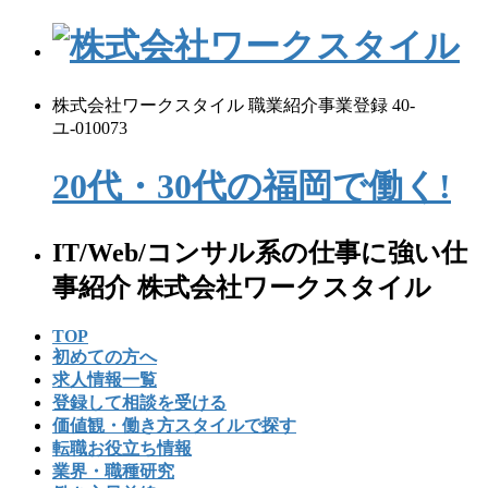
コ
ナ
ン
ビ
テ
ゲ
ン
ー
株式会社ワークスタイル 職業紹介事業登録 40-
ツ
シ
ユ-010073
へ
ョ
ス
ン
20代・30代の
福
岡
で
働く!
キ
に
ッ
移
プ
動
IT/Web/コンサル系の仕事に強い仕
事紹介 株式会社ワークスタイル
TOP
初めての⽅へ
求人情報一覧
登録して相談を受ける
価値観・働き方スタイルで探す
転職お役立ち情報
業界・職種研究