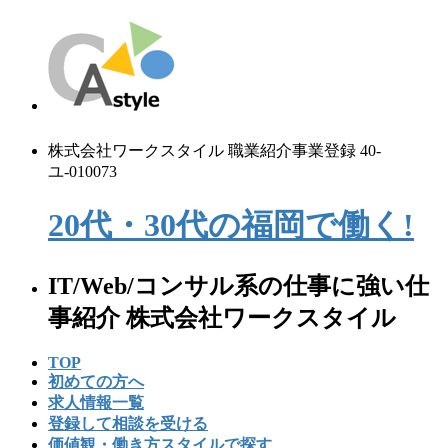
コ
ナ
ン
ビ
テ
ゲ
ン
ー
ツ
シ
へ
ョ
株式会社ワークスタイル 職業紹介事業登録 40-
ス
ン
ユ-010073
キ
に
ッ
移
20代・30代の
福
岡
で
働く!
プ
動
IT/Web/コンサル系の仕事に強い仕
事紹介 株式会社ワークスタイル
TOP
初めての⽅へ
求人情報一覧
登録して相談を受ける
価値観・働き方スタイルで探す