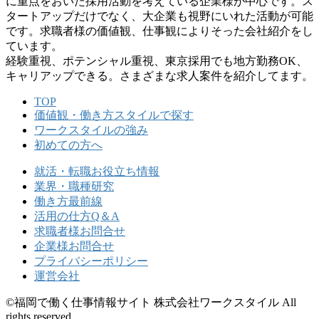
に重点をおいた採⽤活動を考えている企業様が中⼼です。ス
タートアップだけでなく、⼤企業も視野にいれた活動が可能
です。求職者様の価値観、仕事観によりそった会社紹介をし
ています。
経験重視、ポテンシャル重視、東京採⽤でも地⽅勤務OK、
キャリアップできる。さまざまな求⼈案件を紹介してます。
TOP
価値観・働き方スタイルで探す
ワークスタイルの強み
初めての方へ
就活・転職お役立ち情報
業界・職種研究
働き方最前線
活用の仕方Q＆A
求職者様お問合せ
企業様お問合せ
プライバシーポリシー
運営会社
©福岡で働く仕事情報サイト 株式会社ワークスタイル All
rights reserved.