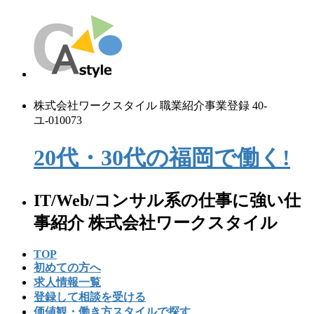
コ
ナ
ン
ビ
テ
ゲ
ン
ー
ツ
シ
へ
ョ
株式会社ワークスタイル 職業紹介事業登録 40-
ス
ン
ユ-010073
キ
に
ッ
移
20代・30代の
福
岡
で
働く!
プ
動
IT/Web/コンサル系の仕事に強い仕
事紹介 株式会社ワークスタイル
TOP
初めての⽅へ
求人情報一覧
登録して相談を受ける
価値観・働き方スタイルで探す