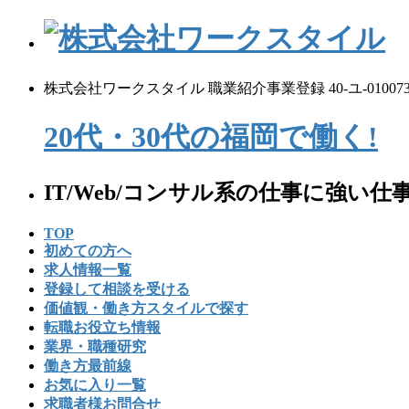
コ
ナ
ン
ビ
テ
ゲ
ン
ー
株式会社ワークスタイル 職業紹介事業登録 40-ユ-01007
ツ
シ
へ
ョ
20代・30代の
福
岡
で
働く!
ス
ン
キ
に
ッ
移
IT/Web/コンサル系の仕事に強い
プ
動
TOP
初めての⽅へ
求人情報一覧
登録して相談を受ける
価値観・働き方スタイルで探す
転職お役立ち情報
業界・職種研究
働き方最前線
お気に入り一覧
求職者様お問合せ