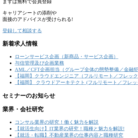
まずは
無料
で会員登録
キャリアシートの添削や
面接のアドバイスが受けられる!
登録して相談する
新着求人情報
ローンサービス企画（新商品・サービス企画）
与信管理及び企画業務
AML／CFT企画担当（グループ全体の態勢整備／金融
【福岡】クラウドエンジニア（フルリモート／フレ
【福岡】 クラウドアーキテクト (フルリモート／フレッ
セミナーのお知らせ
業界・会社研究
コンサル業界の研究！働く魅力を解説
【就活生向け】IT業界の研究！職種と魅力を解説!
【就活・転職】不動産業界の仕事内容と職種研究