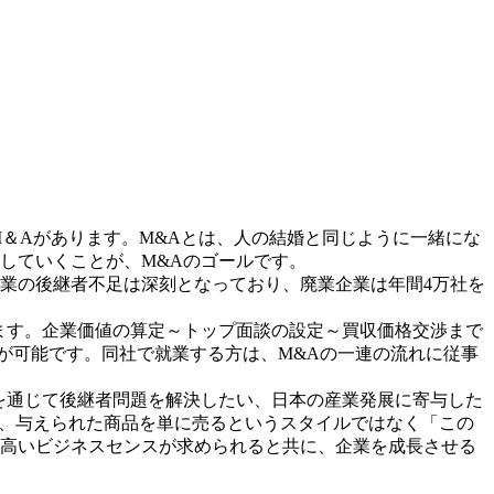
＆Aがあります。M&Aとは、人の結婚と同じように一緒にな
していくことが、M&Aのゴールです。
企業の後継者不足は深刻となっており、廃業企業は年間4万社を
ます。企業価値の算定～トップ面談の設定～買収価格交渉まで
が可能です。同社で就業する方は、M&Aの一連の流れに従事
を通じて後継者問題を解決したい、日本の産業発展に寄与した
め、与えられた商品を単に売るというスタイルではなく「この
高いビジネスセンスが求められると共に、企業を成長させる