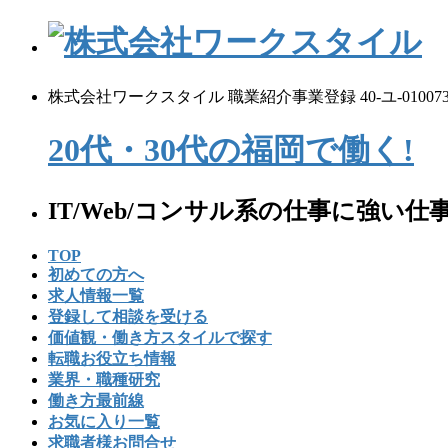
コ
ナ
ン
ビ
テ
ゲ
ン
ー
株式会社ワークスタイル 職業紹介事業登録 40-ユ-01007
ツ
シ
へ
ョ
20代・30代の
福
岡
で
働く!
ス
ン
キ
に
ッ
移
IT/Web/コンサル系の仕事に強い
プ
動
TOP
初めての⽅へ
求人情報一覧
登録して相談を受ける
価値観・働き方スタイルで探す
転職お役立ち情報
業界・職種研究
働き方最前線
お気に入り一覧
求職者様お問合せ