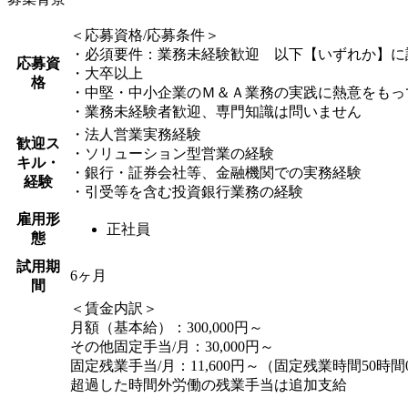
＜応募資格/応募条件＞
・必須要件：業務未経験歓迎 以下【いずれか】に
応募資
・大卒以上
格
・中堅・中小企業のＭ＆Ａ業務の実践に熱意をもっ
・業務未経験者歓迎、専門知識は問いません
・法人営業実務経験
歓迎ス
・ソリューション型営業の経験
キル・
・銀行・証券会社等、金融機関での実務経験
経験
・引受等を含む投資銀行業務の経験
雇用形
正社員
態
試用期
6ヶ月
間
＜賃金内訳＞
月額（基本給）：300,000円～
その他固定手当/月：30,000円～
固定残業手当/月：11,600円～（固定残業時間50時間
超過した時間外労働の残業手当は追加支給