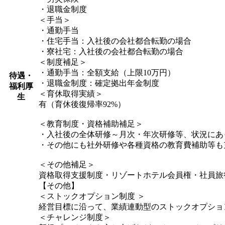
・退職金制度
＜手当＞
・通勤手当
・住宅手当：入社後の会社都合転勤の場合
・寮社宅：入社後の会社都合転勤の場合
＜制度補足＞
・通勤手当：全額支給（上限10万円）
待遇・
・退職金制度：確定拠出年金制度
福利厚
＜育休取得実績＞
生
有（育休後復帰率92%）
＜教育制度・資格補助補足＞
・入社後の全体研修～月次・年次研修等、状況にあ
・その他にも社外研修や各種資格の教育費補助等も
＜その他補足＞
資格取得支援制度・リゾートホテル会員権・社員旅
【その他】
＜ストックオプション制度 ＞
経営目標に沿って、業績連動型のストックオプション制度
＜チャレンジ制度＞