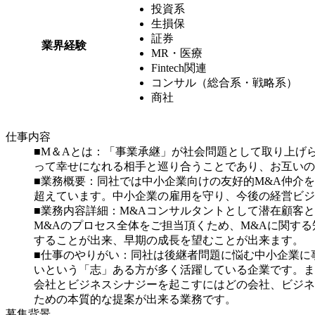
投資系
生損保
証券
業界経験
MR・医療
Fintech関連
コンサル（総合系・戦略系）
商社
仕事内容
■M＆Aとは：「事業承継」が社会問題として取り上げ
って幸せになれる相手と巡り合うことであり、お互いの
■業務概要：同社では中小企業向けの友好的M&A仲介
超えています。中小企業の雇用を守り、今後の経営ビジ
■業務内容詳細：M&Aコンサルタントとして潜在顧客
M&Aのプロセス全体をご担当頂くため、M&Aに関す
することが出来、早期の成長を望むことが出来ます。
■仕事のやりがい：同社は後継者問題に悩む中小企業に
いという「志」ある方が多く活躍している企業です。ま
会社とビジネスシナジーを起こすにはどの会社、ビジネ
ための本質的な提案が出来る業務です。
募集背景