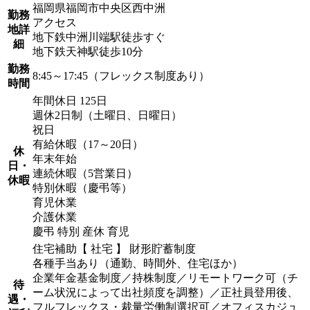
福岡県福岡市中央区西中洲
勤務
アクセス
地詳
地下鉄中洲川端駅徒歩すぐ
細
地下鉄天神駅徒歩10分
勤務
8:45～17:45（フレックス制度あり）
時間
年間休日 125日
週休2日制（土曜日、日曜日）
祝日
有給休暇（17～20日）
休
年末年始
日・
連続休暇（5営業日）
休暇
特別休暇（慶弔等）
育児休業
介護休業
慶弔 特別 産休 育児
住宅補助【 社宅 】 財形貯蓄制度
各種手当あり（通勤、時間外、住宅ほか）
企業年金基金制度／持株制度／リモートワーク可（チ
待
ーム状況によって出社頻度を調整）／正社員登用後、
遇・
フルフレックス・裁量労働制選択可／オフィスカジュ