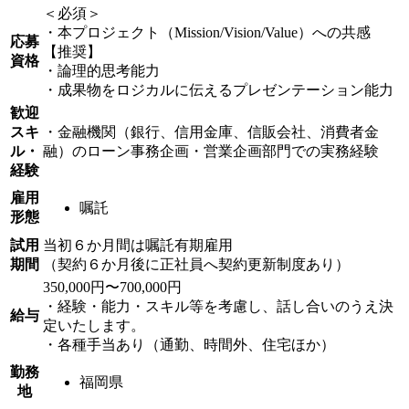
＜必須＞
・本プロジェクト（Mission/Vision/Value）への共感
応募
【推奨】
資格
・論理的思考能力
・成果物をロジカルに伝えるプレゼンテーション能力
歓迎
スキ
・金融機関（銀行、信用金庫、信販会社、消費者金
ル・
融）のローン事務企画・営業企画部門での実務経験
経験
雇用
嘱託
形態
試用
当初６か月間は嘱託有期雇用
期間
（契約６か月後に正社員へ契約更新制度あり）
350,000円〜700,000円
・経験・能力・スキル等を考慮し、話し合いのうえ決
給与
定いたします。
・各種手当あり（通勤、時間外、住宅ほか）
勤務
福岡県
地