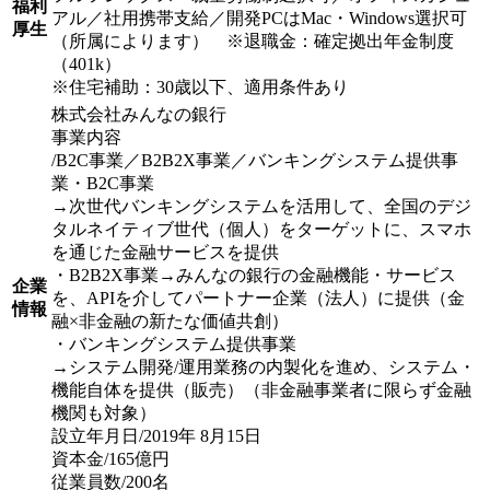
福利
アル／社用携帯支給／開発PCはMac・Windows選択可
厚生
（所属によります） ※退職金：確定拠出年金制度
（401k）
※住宅補助：30歳以下、適用条件あり
株式会社みんなの銀行
事業内容
/B2C事業／B2B2X事業／バンキングシステム提供事
業・B2C事業
→次世代バンキングシステムを活用して、全国のデジ
タルネイティブ世代（個人）をターゲットに、スマホ
を通じた金融サービスを提供
・B2B2X事業→みんなの銀行の金融機能・サービス
企業
を、APIを介してパートナー企業（法人）に提供（金
情報
融×非金融の新たな価値共創）
・バンキングシステム提供事業
→システム開発/運用業務の内製化を進め、システム・
機能自体を提供（販売）（非金融事業者に限らず金融
機関も対象）
設立年月日/2019年 8月15日
資本金/165億円
従業員数/200名