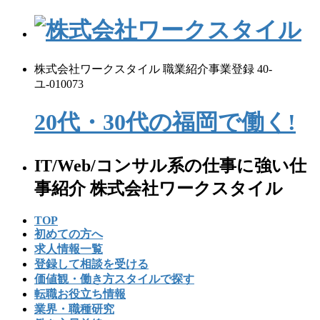
コ
ナ
ン
ビ
テ
ゲ
ン
ー
株式会社ワークスタイル 職業紹介事業登録 40-
ツ
シ
ユ-010073
へ
ョ
ス
ン
20代・30代の
福
岡
で
働く!
キ
に
ッ
移
プ
動
IT/Web/コンサル系の仕事に強い仕
事紹介 株式会社ワークスタイル
TOP
初めての⽅へ
求人情報一覧
登録して相談を受ける
価値観・働き方スタイルで探す
転職お役立ち情報
業界・職種研究