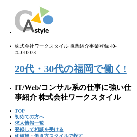
コ
ナ
ン
ビ
テ
ゲ
ン
ー
ツ
シ
へ
ョ
株式会社ワークスタイル 職業紹介事業登録 40-
ス
ン
ユ-010073
キ
に
ッ
移
20代・30代の
福
岡
で
働く!
プ
動
IT/Web/コンサル系の仕事に強い仕
事紹介 株式会社ワークスタイル
TOP
初めての⽅へ
求人情報一覧
登録して相談を受ける
価値観・働き方スタイルで探す